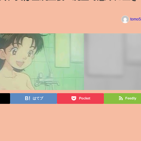
tomo5
はてブ
Pocket
Feedly