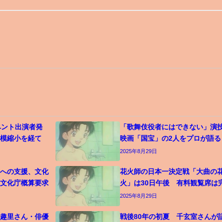
ベント出演者発
「歌舞伎役者にはできない」
規模縮小を経て
映画「国宝」の2人をプロが語る
2025年8月29日
開への支援、文化
花火師の日本一決定戦「大曲の
 文化庁概算要求
火」は30日午後 有料観覧席は
2025年8月29日
の趣里さん・俳優
戦後80年の初夏 千玄室さんが