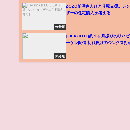
ZOZO前澤さんひとり親支援。シ
ザーの住宅購入を考える
...
未分類
[FIFA20 UT]約１ヶ月振りのリハ
ーケン配信 初戦負けのジンクス打
い… 貧困大学生配信
...
未分類