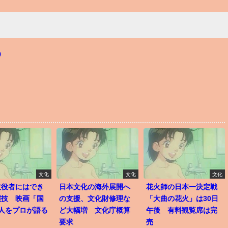
p
文化
文化
文化
伎役者にはでき
日本文化の海外展開へ
花火師の日本一決定戦
演技 映画「国
の支援、文化財修理な
「大曲の花火」は30日
2人をプロが語る
ど大幅増 文化庁概算
午後 有料観覧席は完
要求
売