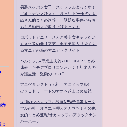
男装スケバン女子！スケッフルまっくす！
（新・ナンノひゃくしきっ!！ビー玉のおい
ぬさん的まとめ速報） 話題な事件からお
もしろ動画まで取り上げまっくす
ロボットアニメ！メカと美少女キャラだい
すき永遠の非リア充・非モテ星人 ！あらゆ
るマニアの為のマニアックサイト
ハルッフル-専業主夫的YOUTUBERまとめ
速報！キモデブロリコンおたく！初老人の
演技
介護生活！激動の1750日
アニゲタレスト（元祖！アニメッフル）
ひきこもりニートのオナベ的まとめ速報
花
火浦のシネマッフル映画NEWS情報ポータ
完売
ブルの杜！オネエ管理人オカマちゃんの鬼
女的まとめ速報!オカマッフルアタックナン
バーハーフ
語っ