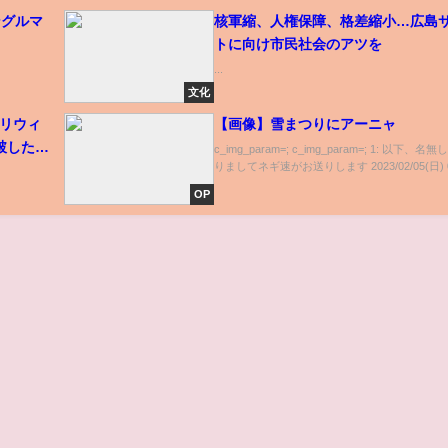
ングルマ
核軍縮、人権保障、格差縮小…広島
トに向け市民社会のアツを
...
文化
ビリウィ
【画像】雪まつりにアーニャ
破した
c_img_param=; c_img_param=; 1: 以下、名
りましてネギ速がお送りします 2023/02/05(日) 0.
OP