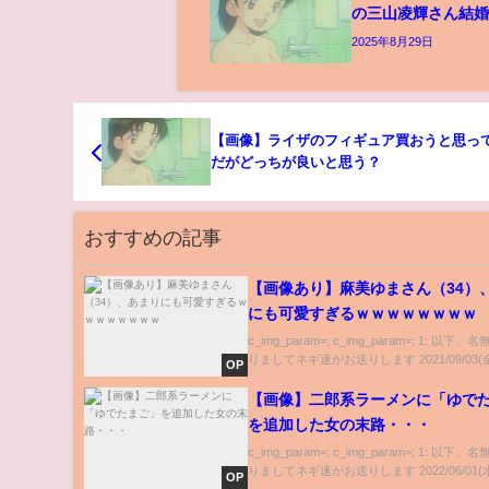
の三山凌輝さん結婚
2025年8月29日
【画像】ライザのフィギュア買おうと思っ
だがどっちが良いと思う？
おすすめの記事
【画像あり】麻美ゆまさん（34）
にも可愛すぎるｗｗｗｗｗｗｗｗ
c_img_param=; c_img_param=; 1: 以下
りましてネギ速がお送りします 2021/09/03(金) 
OP
【画像】二郎系ラーメンに「ゆで
を追加した女の末路・・・
c_img_param=; c_img_param=; 1: 以下
りましてネギ速がお送りします 2022/06/01(水) 
OP