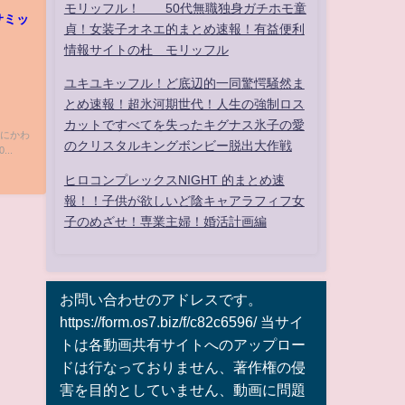
モリッフル！ 50代無職独身ガチホモ童
サミッ
貞！女装子オネエ的まとめ速報！有益便利
情報サイトの杜 モリッフル
ユキユキッフル！ど底辺的一同驚愕騒然ま
とめ速報！超氷河期世代！人生の強制ロス
カットですべてを失ったキグナス氷子の愛
無しにかわ
のクリスタルキングボンビー脱出大作戦
..
ヒロコンプレックスNIGHT 的まとめ速
報！！子供が欲しいど陰キャアラフィフ女
子のめざせ！専業主婦！婚活計画編
お問い合わせのアドレスです。
https://form.os7.biz/f/c82c6596/ 当サイ
トは各動画共有サイトへのアップロー
ドは行なっておりません、著作権の侵
害を目的としていません、動画に問題