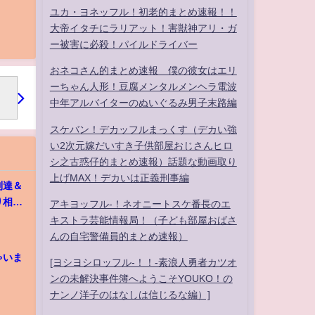
」
ユカ・ヨネッフル！初老的まとめ速報！！
大帝イタチにラリアット！害獣神アリ・ガ
ー被害に必殺！パイルドライバー
おネコさん的まとめ速報 僕の彼女はエリ
ーちゃん人形！豆腐メンタルメンヘラ電波
中年アルバイターのぬいぐるみ男子末路編
スケバン！デカッフルまっくす（デカい強
い2次元嫁だいすき子供部屋おじさんヒロ
シ之古惑仔的まとめ速報）話題な動画取り
上げMAX！デカいは正義刑事編
到達＆
り相場
アキヨッフル-！ネオニートスケ番長のエ
キストラ芸能情報局！（子ども部屋おばさ
んの自宅警備員的まとめ速報）
ゃいま
[ヨシヨシロッフル-！！-素浪人勇者カツオ
ンの未解決事件簿へようこそYOUKO！の
ナンノ洋子のはなしは信じるな編）]