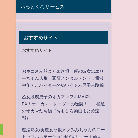
おっとくなサービス
おすすめサイト
おすすめサイト
おネコさん的まとめ速報 僕の彼女はエリ
ーちゃん人形！豆腐メンタルメンヘラ電波
中年アルバイターのぬいぐるみ男子末路編
乙女系腐男子のオカマッフルMAX2-
FX！オ・カマトレーダーの逆襲！！ 極道
のオカマたち編（おもしろ動画まとめ速
報）
魔法熟女/美魔女ッ娘メグみみちゃんのニー
トッフルステーションMAX！ ニート仙人