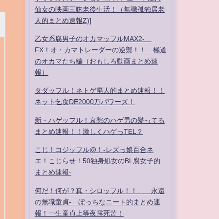
仙女の映画三昧老後生活！（無職孤独居老
人的まとめ速報Z)]
乙女系腐男子のオカマッフルMAX2-
FX！オ・カマトレーダーの逆襲！！ 極道
のオカマたち編（おもしろ動画まとめ速
報）
タダッフル！ネトゲ廃人的まとめ速報！！
ネット乞食DE2000万パワーズ！
新・ハゲッフル！哀愁のハゲ男の髪ってる
まとめ速報！！激しくハゲっTEL？
こじ！コジッフル@！-レズっ娘百合ネ
エ！こじらせ！50独身処女のBL腐女子的
まとめ速報-
何だ！何が？真・シロッフル！！ 永遠
の無職童貞- ぼっちなニート的まとめ速
報！一生童貞上等夜露死苦！