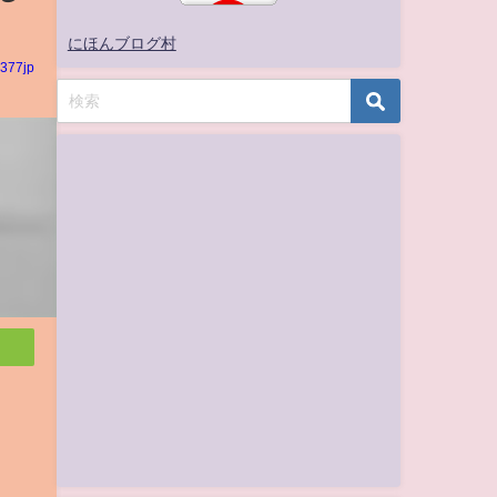
にほんブログ村
377jp