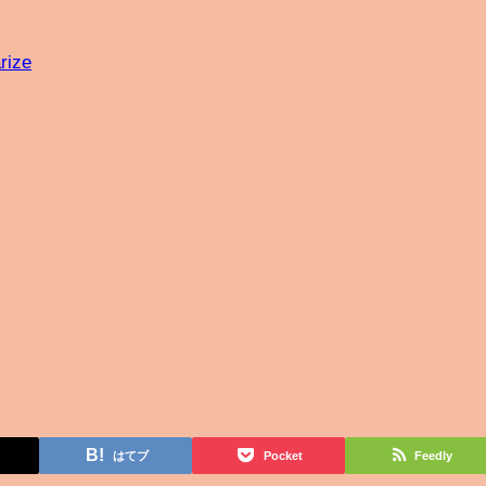
rize
はてブ
Pocket
Feedly