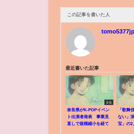
この記事を書いた人
tomo5377j
最近書いた記事
文化
奈良県がK-POPイベン
「歌舞
ト出演者発表 事業見
ない」
直しで規模縮小を経て
宝」の