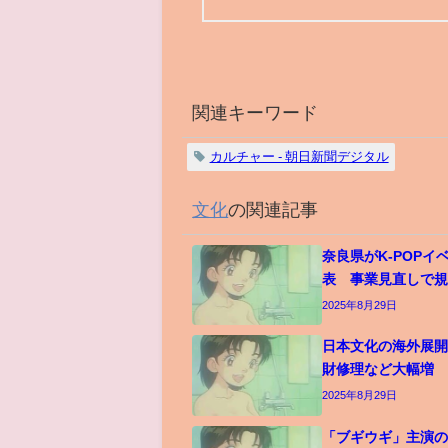
関連キーワード
カルチャー - 朝日新聞デジタル
文化
の関連記事
奈良県がK-POPイ
表 事業見直しで
2025年8月29日
日本文化の海外展
財修理など大幅増
2025年8月29日
「ブギウギ」主演