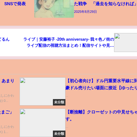
 SNSで発表
た戦争 「過去を知らなければ
2025年8月29日
てるん
ライブ｜安藤裕子 -20th anniversary- 我々色ノ街の
ライブ配信の視聴方法まとめ！配信サイトや見逃
し動画情報も紹介
、あまり
【初心者向け】ドル円重要水平線に
豪ドル売りたい場面に接近【ゆった
観解説】
、名無しにかわ
...
0...
未分類
たまご」
【断捨離】クローゼットの中見せち
す。
、名無しにかわ
...
1...
未分類