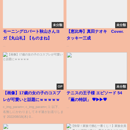
未分類
未分類
モーニングロバート秋山さんヨ
【恵比寿】真田ナオキ Cover.
ガ【丸山礼】【ものまね】
タッキー三成
...
...
OP
未分類
【画像】17歳の女の子のコスプ
テニスの王子様 エピソード 54
レが可愛いと話題にｗｗｗｗｗ
「薫の特訓」 💗▶️▶️💗
c_img_param=; c_img_param=; 1: 以下、
...
名無しにかわりましてネギ速がお送りしま
す 2022/08/18(木) 0...