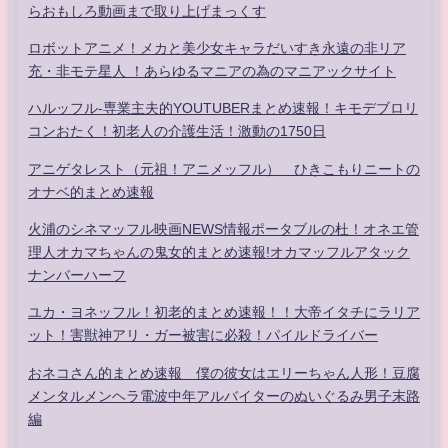
らおもしろ動画まで取り上げまっくす
ロボットアニメ！メカと美少女キャラだいすき永遠の非リア
充・非モテ星人 ！あらゆるマニアの為のマニアックサイト
ハルッフル-専業主夫的YOUTUBERまとめ速報！キモデブロリ
コンおたく！初老人の介護生活！激動の1750日
アニゲタレスト（元祖！アニメッフル） ひきこもりニートの
オナベ的まとめ速報
火浦のシネマッフル映画NEWS情報ポータブルの杜！オネエ管
理人オカマちゃんの鬼女的まとめ速報!オカマッフルアタック
ナンバーハーフ
ユカ・ヨネッフル！初老的まとめ速報！！大帝イタチにラリア
ット！害獣神アリ・ガー被害に必殺！パイルドライバー
おネコさん的まとめ速報 僕の彼女はエリーちゃん人形！豆腐
メンタルメンヘラ電波中年アルバイターのぬいぐるみ男子末路
編