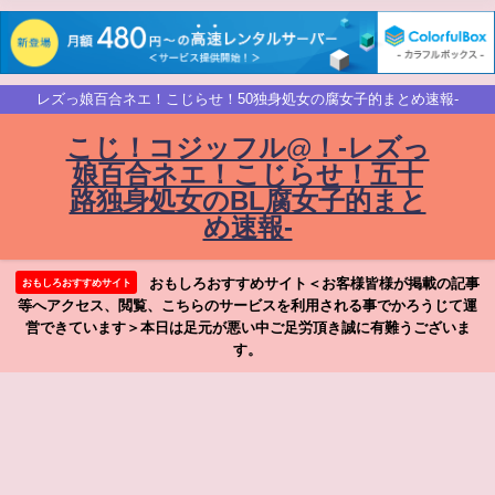
レズっ娘百合ネエ！こじらせ！50独身処女の腐女子的まとめ速報-
こじ！コジッフル@！-レズっ
娘百合ネエ！こじらせ！五十
路独身処女のBL腐女子的まと
め速報-
おもしろおすすめサイト＜お客様皆様が掲載の記事
おもしろおすすめサイト
等へアクセス、閲覧、こちらのサービスを利用される事でかろうじて運
営できています＞本日は足元が悪い中ご足労頂き誠に有難うございま
す。