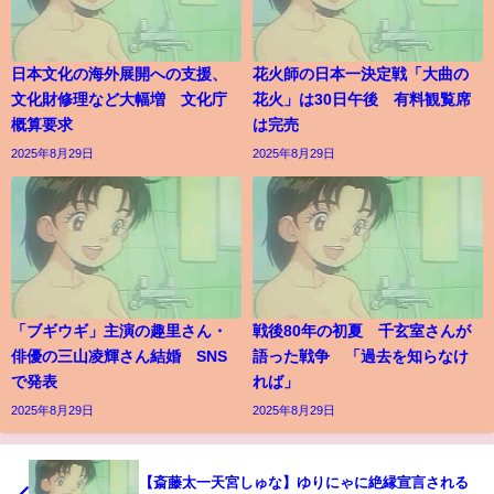
日本文化の海外展開への支援、
花火師の日本一決定戦「大曲の
文化財修理など大幅増 文化庁
花火」は30日午後 有料観覧席
概算要求
は完売
2025年8月29日
2025年8月29日
「ブギウギ」主演の趣里さん・
戦後80年の初夏 千玄室さんが
俳優の三山凌輝さん結婚 SNS
語った戦争 「過去を知らなけ
で発表
れば」
2025年8月29日
2025年8月29日
【斎藤太一天宮しゅな】ゆりにゃに絶縁宣言される