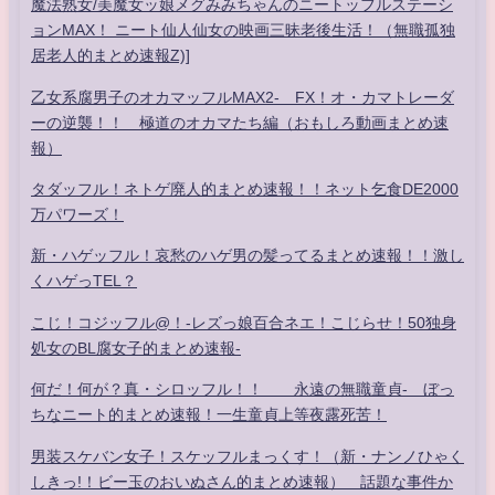
魔法熟女/美魔女ッ娘メグみみちゃんのニートッフルステーシ
ョンMAX！ ニート仙人仙女の映画三昧老後生活！（無職孤独
居老人的まとめ速報Z)]
乙女系腐男子のオカマッフルMAX2- FX！オ・カマトレーダ
ーの逆襲！！ 極道のオカマたち編（おもしろ動画まとめ速
報）
タダッフル！ネトゲ廃人的まとめ速報！！ネット乞食DE2000
万パワーズ！
新・ハゲッフル！哀愁のハゲ男の髪ってるまとめ速報！！激し
くハゲっTEL？
こじ！コジッフル@！-レズっ娘百合ネエ！こじらせ！50独身
処女のBL腐女子的まとめ速報-
何だ！何が？真・シロッフル！！ 永遠の無職童貞- ぼっ
ちなニート的まとめ速報！一生童貞上等夜露死苦！
男装スケバン女子！スケッフルまっくす！（新・ナンノひゃく
しきっ!！ビー玉のおいぬさん的まとめ速報） 話題な事件か