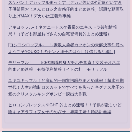
スケバン！デカッフルまっくす（デカい強い2次元嫁だいすき
子供部屋おじさんヒロシ之古惑仔的まとめ速報）話題な動画取
り上げMAX！デカいは正義刑事編
アキヨッフル-！ネオニートスケ番長のエキストラ芸能情報
局！（子ども部屋おばさんの自宅警備員的まとめ速報）
[ヨシヨシロッフル-！！-素浪人勇者カツオンの未解決事件簿へ
ようこそYOUKO！のナンノ洋子のはなしは信じるな編）]
モリッフル！ 50代無職独身ガチホモ童貞！女装子オネエ
的まとめ速報！有益便利情報サイトの杜 モリッフル
ユキユキッフル！ど底辺的一同驚愕騒然まとめ速報！超氷河期
世代！人生の強制ロスカットですべてを失ったキグナス氷子の
愛のクリスタルキングボンビー脱出大作戦
ヒロコンプレックスNIGHT 的まとめ速報！！子供が欲しいど
陰キャアラフィフ女子のめざせ！専業主婦！婚活計画編