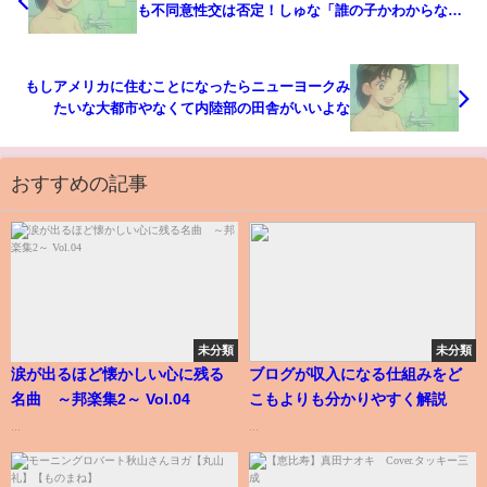
も不同意性交は否定！しゅな「誰の子かわからない
けどアイドルやめて彼氏と幸せになります」
もしアメリカに住むことになったらニューヨークみ
たいな大都市やなくて内陸部の田舎がいいよな
おすすめの記事
未分類
未分類
涙が出るほど懐かしい心に残る
ブログが収入になる仕組みをど
名曲 ～邦楽集2～ Vol.04
こもよりも分かりやすく解説
...
...