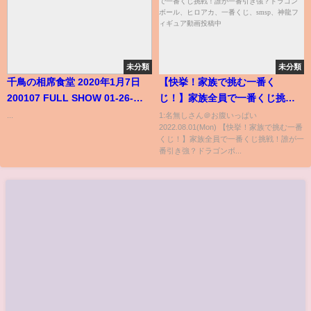
未分類
未分類
千鳥の相席食堂 2020年1月7日
【快挙！家族で挑む一番く
200107 FULL SHOW 01-26-
じ！】家族全員で一番くじ挑
2020
戦！誰が一番引き強？ドラゴン
...
1:名無しさん＠お腹いっぱい
2022.08.01(Mon) 【快挙！家族で挑む一番
ボール、ヒロアカ、一番くじ、
くじ！】家族全員で一番くじ挑戦！誰が一
smsp、神龍フィギュア動画投稿
番引き強？ドラゴンボ...
中