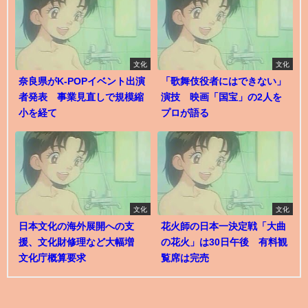
文化
文化
奈良県がK-POPイベント出演
「歌舞伎役者にはできない」
者発表 事業見直しで規模縮
演技 映画「国宝」の2人を
小を経て
プロが語る
文化
文化
日本文化の海外展開への支
花火師の日本一決定戦「大曲
援、文化財修理など大幅増
の花火」は30日午後 有料観
文化庁概算要求
覧席は完売