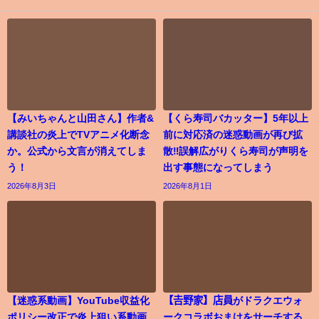
【みいちゃんと山田さん】作者&
【くら寿司バカッター】5年以上
講談社の炎上でTVアニメ化断念
前に対応済の迷惑動画が再び拡
か。公式から文言が消えてしま
散‼誤解広がりくら寿司が声明を
う！
出す事態になってしまう
2026年8月3日
2026年8月1日
【迷惑系動画】YouTube収益化
【𠮷野家】店員がドラクエウォ
ポリシー改正で炎上狙い系動画
ークコラボおまけをサーチする