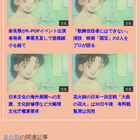
文化
文化
奈良県がK-POPイベント出演
「歌舞伎役者にはできない」
者発表 事業見直しで規模縮
演技 映画「国宝」の2人を
小を経て
プロが語る
文化
文化
日本文化の海外展開への支
花火師の日本一決定戦「大曲
援、文化財修理など大幅増
の花火」は30日午後 有料観
文化庁概算要求
覧席は完売
未分類
の関連記事