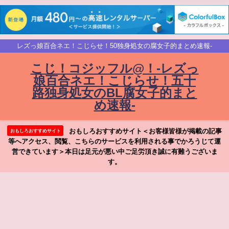
レズっ娘百合ネエ！こじらせ！50独身処女の腐女子的まとめ速報-
こじ！コジッフル@！-レズっ
娘百合ネエ！こじらせ！五十
路独身処女のBL腐女子的まと
め速報-
おもしろおすすめサイト＜お客様皆様が掲載の記事
おもしろおすすめサイト
等へアクセス、閲覧、こちらのサービスを利用される事でかろうじて運
営できています＞本日は足元が悪い中ご足労頂き誠に有難うございま
す。