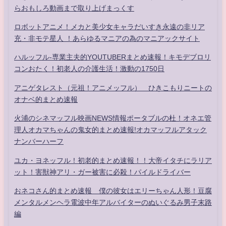
らおもしろ動画まで取り上げまっくす
ロボットアニメ！メカと美少女キャラだいすき永遠の非リア
充・非モテ星人 ！あらゆるマニアの為のマニアックサイト
ハルッフル-専業主夫的YOUTUBERまとめ速報！キモデブロリ
コンおたく！初老人の介護生活！激動の1750日
アニゲタレスト（元祖！アニメッフル） ひきこもりニートの
オナベ的まとめ速報
火浦のシネマッフル映画NEWS情報ポータブルの杜！オネエ管
理人オカマちゃんの鬼女的まとめ速報!オカマッフルアタック
ナンバーハーフ
ユカ・ヨネッフル！初老的まとめ速報！！大帝イタチにラリア
ット！害獣神アリ・ガー被害に必殺！パイルドライバー
おネコさん的まとめ速報 僕の彼女はエリーちゃん人形！豆腐
メンタルメンヘラ電波中年アルバイターのぬいぐるみ男子末路
編