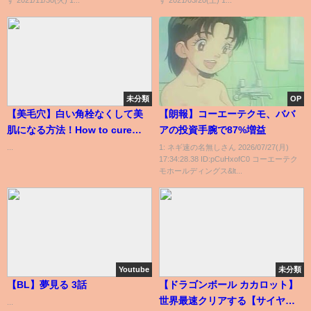
未分類
OP
【美毛穴】白い角栓なくして美
【朗報】コーエーテクモ、ババ
肌になる方法！How to cure
アの投資手腕で87%増益
Blackhead and Whitehead.
...
1: ネギ速の名無しさん 2026/07/27(月)
17:34:28.38 ID:pCuHxofC0 コーエーテク
モホールディングス&lt...
Youtube
未分類
【BL】夢見る 3話
【ドラゴンボール カカロット】
世界最速クリアする【サイヤ人
...