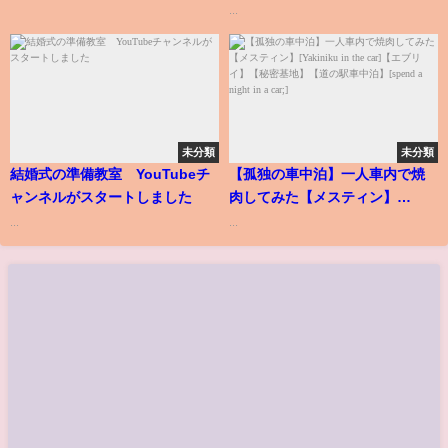
編】
...
未分類
未分類
結婚式の準備教室 YouTubeチ
【孤独の車中泊】一人車内で焼
ャンネルがスタートしました
肉してみた【メスティン】
[Yakiniku in the car]【エブリ
...
...
イ】【秘密基地】【道の駅車中
泊】[spend a night in a car;]