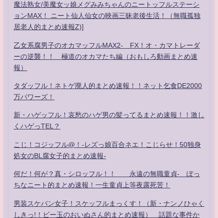
魔法熟女/美魔女ッ娘メグみみちゃんのニートッフルステーシ
ョンMAX！ ニート仙人仙女の映画三昧老後生活！（無職孤独
居老人的まとめ速報Z)]
乙女系腐男子のオカマッフルMAX2- FX！オ・カマトレーダ
ーの逆襲！！ 極道のオカマたち編（おもしろ動画まとめ速
報）
タダッフル！ネトゲ廃人的まとめ速報！！ネット乞食DE2000
万パワーズ！
新・ハゲッフル！哀愁のハゲ男の髪ってるまとめ速報！！激し
くハゲっTEL？
こじ！コジッフル@！-レズっ娘百合ネエ！こじらせ！50独身
処女のBL腐女子的まとめ速報-
何だ！何が？真・シロッフル！！ 永遠の無職童貞- ぼっ
ちなニート的まとめ速報！一生童貞上等夜露死苦！
男装スケバン女子！スケッフルまっくす！（新・ナンノひゃく
しきっ!！ビー玉のおいぬさん的まとめ速報） 話題な事件か