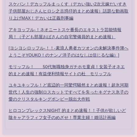
スケバン！デカッフルまっくす（デカい強い2次元嫁だいすき
子供部屋おじさんヒロシ之古惑仔的まとめ速報）話題な動画取
り上げMAX！デカいは正義刑事編
アキヨッフル-！ネオニートスケ番長のエキストラ芸能情報
局！（子ども部屋おばさんの自宅警備員的まとめ速報）
[ヨシヨシロッフル-！！-素浪人勇者カツオンの未解決事件簿へ
ようこそYOUKO！のナンノ洋子のはなしは信じるな編）]
モリッフル！ 50代無職独身ガチホモ童貞！女装子オネエ
的まとめ速報！有益便利情報サイトの杜 モリッフル
ユキユキッフル！ど底辺的一同驚愕騒然まとめ速報！超氷河期
世代！人生の強制ロスカットですべてを失ったキグナス氷子の
愛のクリスタルキングボンビー脱出大作戦
ヒロコンプレックスNIGHT 的まとめ速報！！子供が欲しいど
陰キャアラフィフ女子のめざせ！専業主婦！婚活計画編