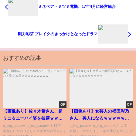
ミネベア・ミツミ電機、17年4月に経営統合
剛力彩芽 ブレイクのきっかけとなったドラマ
おすすめの記事
OP
OP
【画像あり】佐々木希さん、超
【画像あり】女芸人の福田彩乃
ミニ＆ニーハイ姿を披露ｗｗｗ
さん、美人になるｗｗｗｗｗｗ
ｗｗｗｗｗｗ
ｗｗ
c_img_param=; c_img_param=; 1: 以下、
c_img_param=; c_img_param=; 1: 以下、
名無しにかわりましてネギ速がお送りしま
名無しにかわりましてネギ速がお送りしま
す 2021/11/30(火) 1...
す 2021/03/20(土) 1...