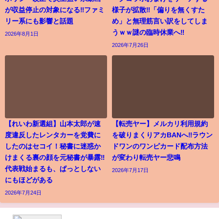
が収益停止の対象になる‼ファミ
様子が拡散‼「偏りを無くすた
リー系にも影響と話題
め」と無理筋言い訳をしてしま
うｗｗ謎の臨時休業へ‼
2026年8月1日
2026年7月26日
【れいわ新選組】山本太郎が速
【転売ヤー】メルカリ利用規約
度違反したレンタカーを党費に
を破りまくりアカBANへ‼ラウン
したのはセコイ！秘書に迷惑か
ドワンのワンピカード配布方法
けまくる裏の顔を元秘書が暴露‼
が変わり転売ヤー悲鳴
代表戦始まるも、ぱっとしない
2026年7月17日
にもほどがある
2026年7月24日